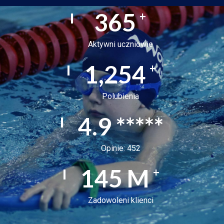
365
+
Aktywni uczniowie
1,254
+
Polubienia
4.9
*****
Opinie: 452
145
M
+
Zadowoleni klienci