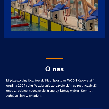
Nasi
sponsorzy
fotoGrafik Łask.
Szeroka oferta fotografii ślubnej,
komunijnej, chrzest. Zajmujemy się też fotografią
reklamową oraz budową tron internetowych.
O nas
OFERTA
Międzyszkolny Uczniowski Klub Sportowy WODNIK powstał 1
grudnia 2007 roku. W zebraniu założycielskim uczestniczyły 23
osoby: rodzice, nauczyciele, trenerzy, którzy wybrali Komitet
Założycielski w składzie. . .